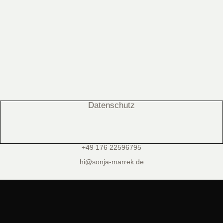
Datenschutz
+49 176 22596795
hi@sonja-marrek.de